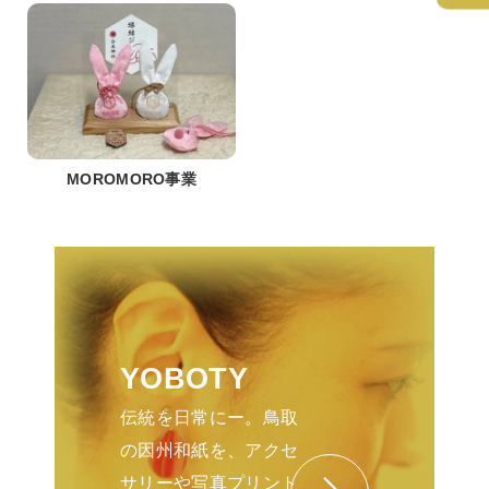
MOROMORO事業
YOBOTY
伝統を日常にー。鳥取
の因州和紙を、アクセ
サリーや写真プリント