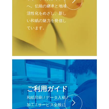
へ。伝統の継承と地域
活性化をめざし、新し
い和紙の魅力を発信し
ています。
ご利用ガイド
和紙印刷 / データ入稿 /
加工 / サービス全般に